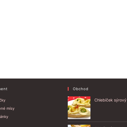
ment
Obchod
Chlebíček sýrový
čky
ené mísy
ánky