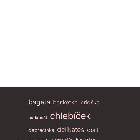
bageta
banketka
brioška
chlebíček
budapešť
delikates
dort
debrecínka