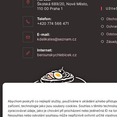
Školská 689/20, Nové Město,
110 00 Praha 1
Užite
Telefon:
Obcho
+420 774 566 471
Ochra
Odsto
E-mail:
Opens
kdelikates@seznam.cz
Zásad
in
your
Internet:
application
berounskychlebicek.cz
Abychom poskytli co nejlepší služby, používáme k ukládání a/nebo přístup
zařízení, technologie jako jsou soubory cookies. Souhlas s těmito techno
zpracovávat údaje, jako je chování při procházení nebo jedinečná ID na t
Nesouhlas nebo odvolání souhlasu může nepříznivě ovlivnit určité vlastnos