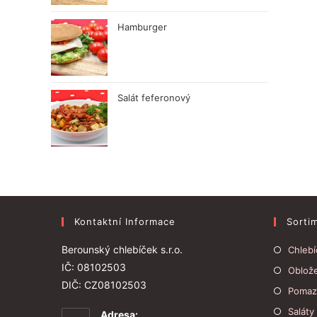
Hamburger
Salát feferonový
Kontaktní Informace
Sorti
Berounský chlebíček s.r.o.
Chlebí
IČ: 08102503
Oblož
DIČ: CZ08102503
Pomaz
Saláty
Adresa: