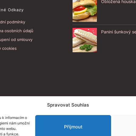
Obložená houska
čné Odkazy
dní podmínky
na osobních údajů
Panini šunkový s
upení od smlouvy
y cookies
Spravovat Souhlas
u k informacím o
logiemi nám umožní
Příjmout
omto webu.
ti a funkce.