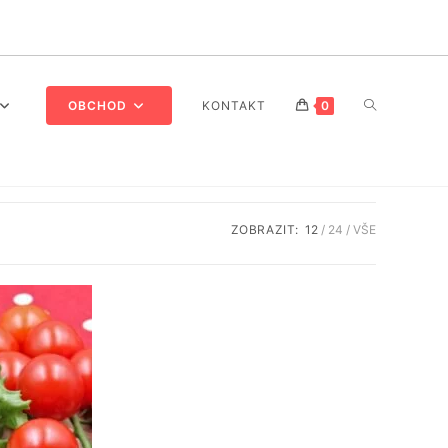
PŘEPNOUT
OBCHOD
KONTAKT
0
VYHLEDÁVÁ
ZOBRAZIT:
12
24
VŠE
NA
WEBU