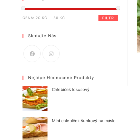
Minimální
Maximální
CENA:
20 KČ
—
30 KČ
FILTR
cena
cena
Sledujte Nás
Nejlépe Hodnocené Produkty
Chlebíček lososový
Mini chlebíček šunkový na másle