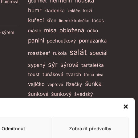
houska
hermelín
gourmet
 humrová
humr
kladenka
kozí
koláče
kuřecí
křen
losos
linecké kolečko
mísa
obložená
máslo
očko
e sýrem
panini
pomazánka
pochoutkový
salát
speciál
roastbeef
rukola
sýr
sýrová
sypaný
tartaletka
toust
tuňáková
tvaroh
třená niva
šunka
vajíčko
řízečky
vepřové
šunková
šunkový
švédský
Sledujte Nás
Odmítnout
Zobrazit předvolby
Opens
Opens