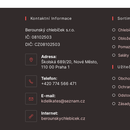
Kontaktní Informace
Sorti
Berounský chlebíček s.r.o.
Chlebí
IČ: 08102503
Oblož
DIČ: CZ08102503
Pomaz
Saláty
Adresa:
Školská 689/20, Nové Město,
110 00 Praha 1
Užite
Telefon:
Obcho
+420 774 566 471
Ochra
Odsto
E-mail:
Opens
kdelikates@seznam.cz
Zásad
in
your
Internet:
application
berounskychlebicek.cz