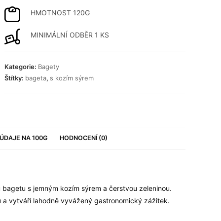
HMOTNOST 120G
MINIMÁLNÍ ODBĚR 1 KS
Kategorie:
Bagety
Štítky:
bageta
,
s kozím sýrem
ÚDAJE NA 100G
HODNOCENÍ (0)
ou bagetu s jemným kozím sýrem a čerstvou zeleninou.
tu a vytváří lahodně vyvážený gastronomický zážitek.