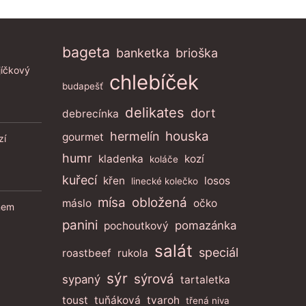
bageta
banketka
brioška
jíčkový
chlebíček
budapešť
delikates
dort
debrecínka
houska
hermelín
gourmet
zí
humr
kladenka
kozí
koláče
kuřecí
křen
losos
linecké kolečko
mísa
obložená
máslo
očko
enem
panini
pomazánka
pochoutkový
salát
speciál
roastbeef
rukola
sýr
sýrová
sypaný
tartaletka
toust
tuňáková
tvaroh
třená niva