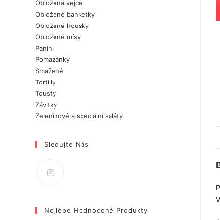
Obložená vejce
Obložené banketky
Obložené housky
Obložené mísy
Panini
Pomazánky
Smažené
Tortilly
Tousty
Závitky
Zeleninové a speciální saláty
Sledujte Nás
P
V
Nejlépe Hodnocené Produkty