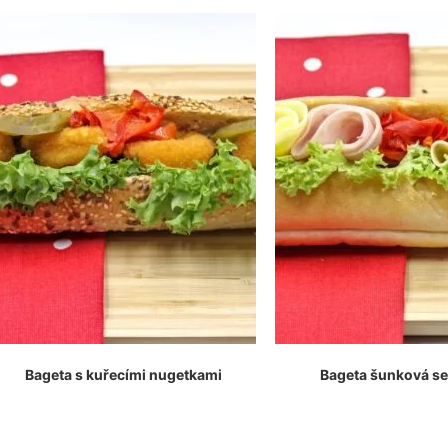
Bageta s kuřecími nugetkami
Bageta šunková s