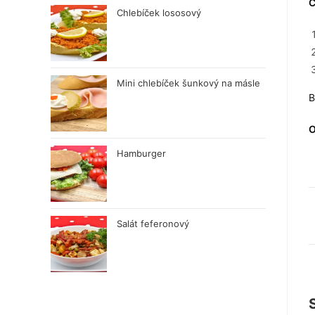
C
Chlebíček lososový
Mini chlebíček šunkový na másle
B
O
Hamburger
Salát feferonový