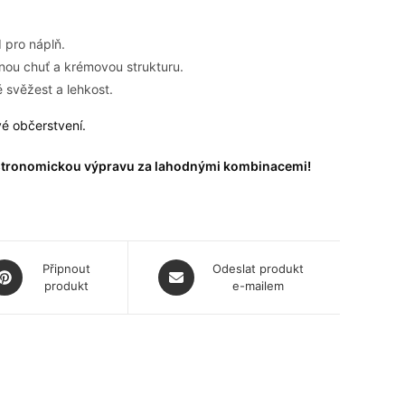
d pro náplň.
čnou chuť a krémovou strukturu.
 svěžest a lehkost.
é občerstvení.
 gastronomickou výpravu za lahodnými kombinacemi!
pens
Opens
Připnout
Odeslat produkt
produkt
e-mailem
in
a
ew
new
indow
window