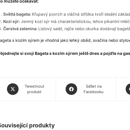
o můžete očekávat:
Světlá bageta:
Křupavý povrch a vláčná střídka tvoří ideální zákla
Kozí sýr:
Jemný kozí sýr má charakteristickou, lehce pikantní mlé
Čerstvá zelenina:
Listový salát, rajče nebo okurka dodávají bagetě
ageta s kozím sýrem je vhodná jako lehký oběd, svačina nebo stylov
bjednejte si svojí Bageta s kozím sýrem ještě dnes a pojďte na
Opens
Opens
O
Tweetnout
Sdílet na
produkt
Facebooku
in
in
in
a
a
a
new
new
n
window
window
w
Související produkty