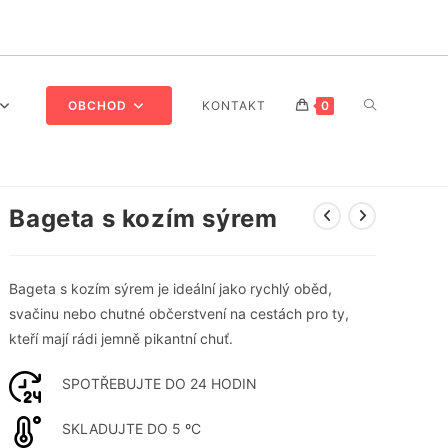
PŘEPNOUT
OBCHOD
KONTAKT
0
VYHLEDÁVÁ
Bageta s kozím sýrem
Bageta s kozím sýrem je ideální jako rychlý oběd,
NA
svačinu nebo chutné občerstvení na cestách pro ty,
kteří mají rádi jemně pikantní chuť.
SPOTŘEBUJTE DO 24 HODIN
WEBU
SKLADUJTE DO 5 ºC