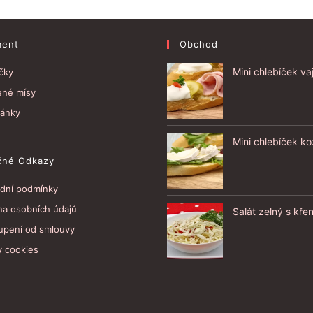
ment
Obchod
Mini chlebíček va
čky
ené mísy
ánky
Mini chlebíček ko
čné Odkazy
dní podmínky
na osobních údajů
Salát zelný s kř
upení od smlouvy
y cookies